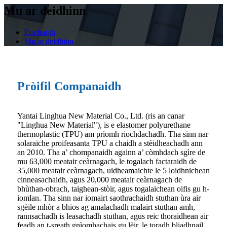
Mu ar deidhinn
Dachaigh
Mu ar deidhinn
Pròifil Companaidh
Yantai Linghua New Material Co., Ltd. (ris an canar
"Linghua New Material"), is e elastomer polyurethane
thermoplastic (TPU) am prìomh riochdachadh. Tha sinn nar
solaraiche proifeasanta TPU a chaidh a stèidheachadh ann
an 2010. Tha a’ chompanaidh againn a’ còmhdach sgìre de
mu 63,000 meatair ceàrnagach, le togalach factaraidh de
35,000 meatair ceàrnagach, uidheamaichte le 5 loidhnichean
cinneasachaidh, agus 20,000 meatair ceàrnagach de
bhùthan-obrach, taighean-stòir, agus togalaichean oifis gu h-
iomlan. Tha sinn nar iomairt saothrachaidh stuthan ùra air
sgèile mhòr a bhios ag amalachadh malairt stuthan amh,
rannsachadh is leasachadh stuthan, agus reic thoraidhean air
feadh an t-sreath gnìomhachais gu lèir, le toradh bliadhnail