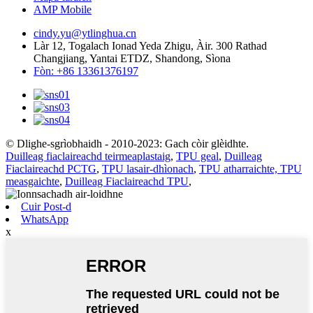
AMP Mobile
cindy.yu@ytlinghua.cn
Làr 12, Togalach Ionad Yeda Zhigu, Àir. 300 Rathad
Changjiang, Yantai ETDZ, Shandong, Sìona
Fòn: +86 13361376197
© Dlighe-sgrìobhaidh - 2010-2023: Gach còir glèidhte.
Duilleag fiaclaireachd teirmeaplastaig
,
TPU geal
,
Duilleag
Fiaclaireachd PCTG
,
TPU lasair-dhìonach
,
TPU atharraichte, TPU
measgaichte
,
Duilleag Fiaclaireachd TPU
,
Cuir Post-d
WhatsApp
x