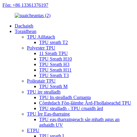
Fòn: +86 13361376197
Dachaigh
Toraidhean
TPU Ailfatach
TPU sreath T2
Polyester TPU
11 Sreath TPU
TPU Sreath H10
TPU Sreath H3
TPU Sreath H11
TPU Sreath T3
Poileatair TPU
TPU Sreath M
TPU ìre stealladh
TPU In-stealladh Cumanta
Còmhdach Fòn-làimhe Àrd-Fhollaiseachd TPU
TPU stealladh - TPU cruaidh àrd
TPU Ìre Eas-tharraing
TPU eas-tharraingeach sàr-mhath agus an
aghaidh UV
ETPU
TPU sreath L