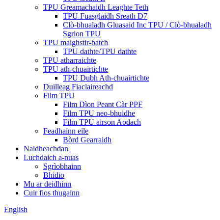
TPU Greamachaidh Leaghte Teth
TPU Fuasglaidh Sreath D7
Clò-bhualadh Gluasaid Inc TPU / Clò-bhualadh
Sgrion TPU
TPU maighstir-batch
TPU dathte/TPU dathte
TPU atharraichte
TPU ath-chuairtichte
TPU Dubh Ath-chuairtichte
Duilleag Fiaclaireachd
Film TPU
Film Dìon Peant Càr PPF
Film TPU neo-bhuidhe
Film TPU airson Aodach
Feadhainn eile
Bòrd Gearraidh
Naidheachdan
Luchdaich a-nuas
Sgrìobhainn
Bhidio
Mu ar deidhinn
Cuir fios thugainn
English