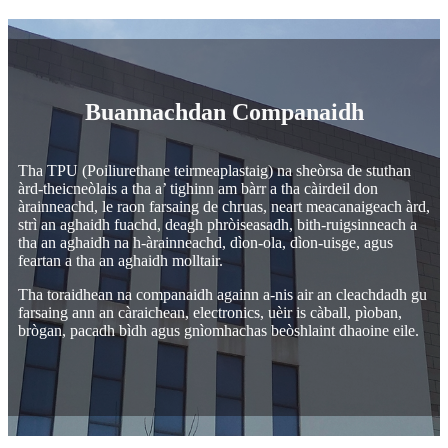
Buannachdan Companaidh
Tha TPU (Poiliurethane teirmeaplastaig) na sheòrsa de stuthan
àrd-theicneòlais a tha a’ tighinn am bàrr a tha càirdeil don
àrainneachd, le raon farsaing de chruas, neart meacanaigeach àrd,
strì an aghaidh fuachd, deagh phròiseasadh, bith-ruigsinneach a
tha an aghaidh na h-àrainneachd, dìon-ola, dìon-uisge, agus
feartan a tha an aghaidh molltair.
Tha toraidhean na companaidh againn a-nis air an cleachdadh gu
farsaing ann an càraichean, electronics, uèir is càball, pìoban,
brògan, pacadh bìdh agus gnìomhachas beòshlaint dhaoine eile.