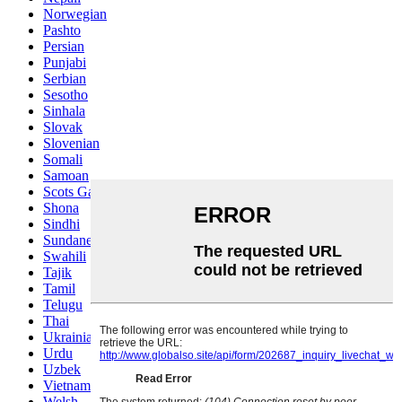
Norwegian
Pashto
Persian
Punjabi
Serbian
Sesotho
Sinhala
Slovak
Slovenian
Somali
Samoan
Scots Gaelic
Shona
Sindhi
Sundanese
Swahili
Tajik
Tamil
Telugu
Thai
Ukrainian
Urdu
Uzbek
Vietnamese
Welsh