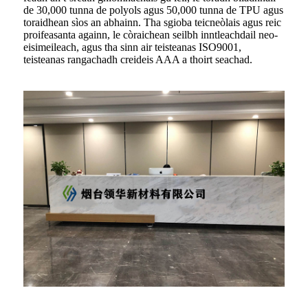
de 30,000 tunna de polyols agus 50,000 tunna de TPU agus
toraidhean sìos an abhainn. Tha sgioba teicneòlais agus reic
proifeasanta againn, le còraichean seilbh inntleachdail neo-
eisimeileach, agus tha sinn air teisteanas ISO9001,
teisteanas rangachadh creideis AAA a thoirt seachad.