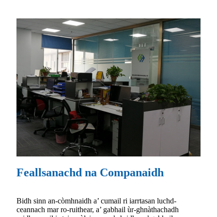
Feallsanachd na Companaidh
Bidh sinn an-còmhnaidh a’ cumail ri iarrtasan luchd-
ceannach mar ro-ruithear, a’ gabhail ùr-ghnàthachadh