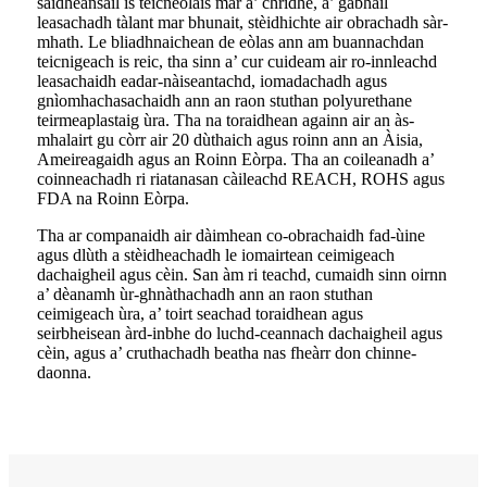
saidheansail is teicneòlais mar a’ chridhe, a’ gabhail
leasachadh tàlant mar bhunait, stèidhichte air obrachadh sàr-
mhath. Le bliadhnaichean de eòlas ann am buannachdan
teicnigeach is reic, tha sinn a’ cur cuideam air ro-innleachd
leasachaidh eadar-nàiseantachd, iomadachadh agus
gnìomhachasachaidh ann an raon stuthan polyurethane
teirmeaplastaig ùra. Tha na toraidhean againn air an às-
mhalairt gu còrr air 20 dùthaich agus roinn ann an Àisia,
Ameireagaidh agus an Roinn Eòrpa. Tha an coileanadh a’
coinneachadh ri riatanasan càileachd REACH, ROHS agus
FDA na Roinn Eòrpa.
Tha ar companaidh air dàimhean co-obrachaidh fad-ùine
agus dlùth a stèidheachadh le iomairtean ceimigeach
dachaigheil agus cèin. San àm ri teachd, cumaidh sinn oirnn
a’ dèanamh ùr-ghnàthachadh ann an raon stuthan
ceimigeach ùra, a’ toirt seachad toraidhean agus
seirbheisean àrd-inbhe do luchd-ceannach dachaigheil agus
cèin, agus a’ cruthachadh beatha nas fheàrr don chinne-
daonna.