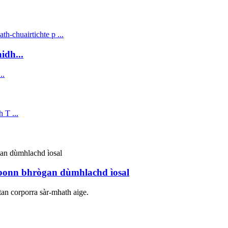
idh...
 bonn bhrògan dùmhlachd ìosal
tan corporra sàr-mhath aige.