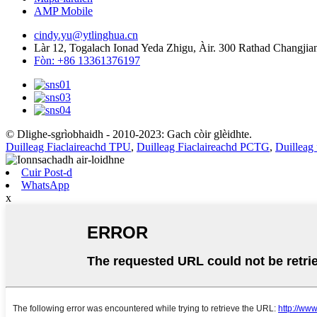
AMP Mobile
cindy.yu@ytlinghua.cn
Làr 12, Togalach Ionad Yeda Zhigu, Àir. 300 Rathad Changji
Fòn: +86 13361376197
© Dlighe-sgrìobhaidh - 2010-2023: Gach còir glèidhte.
Duilleag Fiaclaireachd TPU
,
Duilleag Fiaclaireachd PCTG
,
Duilleag 
Cuir Post-d
WhatsApp
x