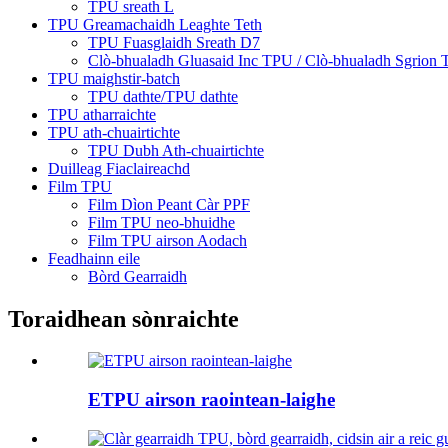
TPU sreath L
TPU Greamachaidh Leaghte Teth
TPU Fuasglaidh Sreath D7
Clò-bhualadh Gluasaid Inc TPU / Clò-bhualadh Sgrion
TPU maighstir-batch
TPU dathte/TPU dathte
TPU atharraichte
TPU ath-chuairtichte
TPU Dubh Ath-chuairtichte
Duilleag Fiaclaireachd
Film TPU
Film Dìon Peant Càr PPF
Film TPU neo-bhuidhe
Film TPU airson Aodach
Feadhainn eile
Bòrd Gearraidh
Toraidhean sònraichte
ETPU airson raointean-laighe