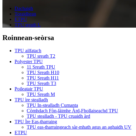
Dachaigh
Toraidhean
ETPU
TPU sreath L
Roinnean-seòrsa
TPU ailfatach
TPU sreath T2
Polyester TPU
11 Sreath TPU
TPU Sreath H10
TPU Sreath H11
TPU Sreath T3
Poileatair TPU
TPU Sreath M
TPU ìre stealladh
TPU In-stealladh Cumanta
Còmhdach Fòn-làimhe Àrd-Fhollaiseachd TPU
TPU stealladh - TPU cruaidh àrd
TPU Ìre Eas-tharraing
TPU eas-tharraingeach sàr-mhath agus an aghaidh UV
ETPU