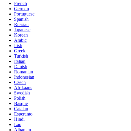
French
German
Portuguese
Spanish
Russian
Japanese
Korean
Arabic
Irish
Greek
Turkish
Italian
Danish
Romanian
Indonesian
Czech
Afrikaans
Swedish
Polish
Basque
Catalan
Esperanto
Hindi
Lao
Albanian