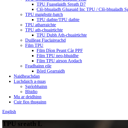
TPU Fuasglaidh Sreath D7
Clò-bhualadh Gluasaid Inc TPU / Clò-bhualadh 
TPU maighstir-batch
TPU dathte/TPU dathte
TPU atharraichte
TPU ath-chuairtichte
TPU Dubh Ath-chuairtichte
Duilleag Fiaclaireachd
Film TPU
Film Dìon Peant Càr PPF
Film TPU neo-bhuidhe
Film TPU airson Aodach
Feadhainn eile
Bòrd Gearraidh
Naidheachdan
Luchdaich a-nuas
Sgrìobhainn
Bhidio
Mu ar deidhinn
Cuir fios thugainn
English
TPU sreath L