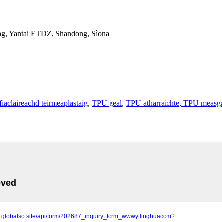
ang, Yantai ETDZ, Shandong, Sìona
fiaclaireachd teirmeaplastaig
,
TPU geal
,
TPU atharraichte, TPU measga