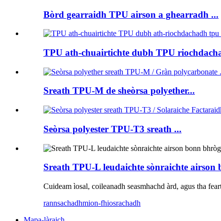
Bòrd gearraidh TPU airson a ghearradh ...
TPU ath-chuairtichte dubh TPU riochdacha
Sreath TPU-M de sheòrsa polyether...
Seòrsa polyester TPU-T3 sreath ...
Sreath TPU-L leudaichte sònraichte airson
Cuideam ìosal, coileanadh seasmhachd àrd, agus tha fear
rannsachadh
mion-fhiosrachadh
Mapa-làraich