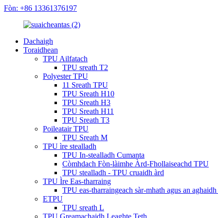
Fòn: +86 13361376197
Dachaigh
Toraidhean
TPU Ailfatach
TPU sreath T2
Polyester TPU
11 Sreath TPU
TPU Sreath H10
TPU Sreath H3
TPU Sreath H11
TPU Sreath T3
Poileatair TPU
TPU Sreath M
TPU ìre stealladh
TPU In-stealladh Cumanta
Còmhdach Fòn-làimhe Àrd-Fhollaiseachd TPU
TPU stealladh - TPU cruaidh àrd
TPU Ìre Eas-tharraing
TPU eas-tharraingeach sàr-mhath agus an aghaid
ETPU
TPU sreath L
TPU Greamachaidh Leaghte Teth