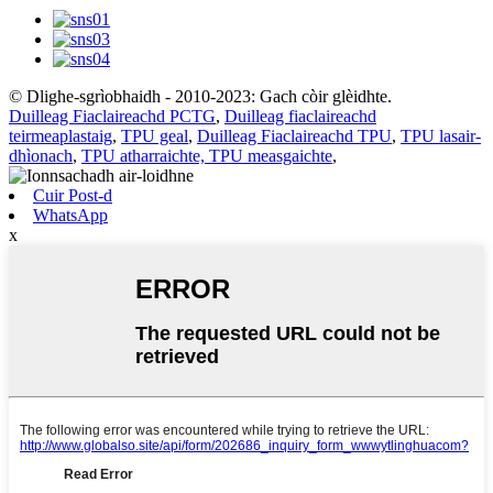
© Dlighe-sgrìobhaidh - 2010-2023: Gach còir glèidhte.
Duilleag Fiaclaireachd PCTG
,
Duilleag fiaclaireachd
teirmeaplastaig
,
TPU geal
,
Duilleag Fiaclaireachd TPU
,
TPU lasair-
dhìonach
,
TPU atharraichte, TPU measgaichte
,
Cuir Post-d
WhatsApp
x