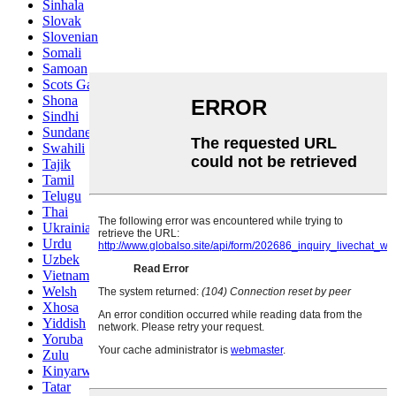
Sinhala
Slovak
Slovenian
Somali
Samoan
Scots Gaelic
Shona
Sindhi
Sundanese
Swahili
Tajik
Tamil
Telugu
Thai
Ukrainian
Urdu
Uzbek
Vietnamese
Welsh
Xhosa
Yiddish
Yoruba
Zulu
Kinyarwanda
Tatar