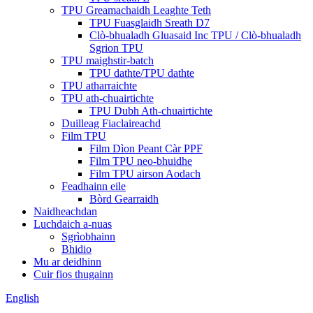
TPU Greamachaidh Leaghte Teth
TPU Fuasglaidh Sreath D7
Clò-bhualadh Gluasaid Inc TPU / Clò-bhualadh
Sgrion TPU
TPU maighstir-batch
TPU dathte/TPU dathte
TPU atharraichte
TPU ath-chuairtichte
TPU Dubh Ath-chuairtichte
Duilleag Fiaclaireachd
Film TPU
Film Dìon Peant Càr PPF
Film TPU neo-bhuidhe
Film TPU airson Aodach
Feadhainn eile
Bòrd Gearraidh
Naidheachdan
Luchdaich a-nuas
Sgrìobhainn
Bhidio
Mu ar deidhinn
Cuir fios thugainn
English