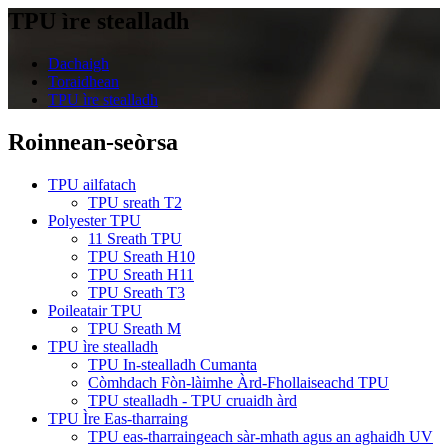
TPU ìre stealladh
Dachaigh
Toraidhean
TPU ìre stealladh
Roinnean-seòrsa
TPU ailfatach
TPU sreath T2
Polyester TPU
11 Sreath TPU
TPU Sreath H10
TPU Sreath H11
TPU Sreath T3
Poileatair TPU
TPU Sreath M
TPU ìre stealladh
TPU In-stealladh Cumanta
Còmhdach Fòn-làimhe Àrd-Fhollaiseachd TPU
TPU stealladh - TPU cruaidh àrd
TPU Ìre Eas-tharraing
TPU eas-tharraingeach sàr-mhath agus an aghaidh UV