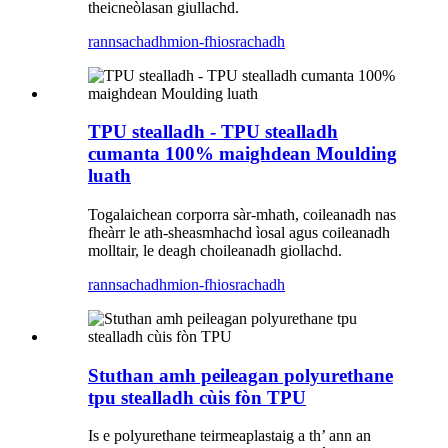
theicneòlasan giullachd.
rannsachadh
mion-fhiosrachadh
TPU stealladh - TPU stealladh
cumanta 100% maighdean Moulding
luath
Togalaichean corporra sàr-mhath, coileanadh nas
fheàrr le ath-sheasmhachd ìosal agus coileanadh
molltair, le deagh choileanadh giollachd.
rannsachadh
mion-fhiosrachadh
Stuthan amh peileagan polyurethane
tpu stealladh cùis fòn TPU
Is e polyurethane teirmeaplastaig a th’ ann an