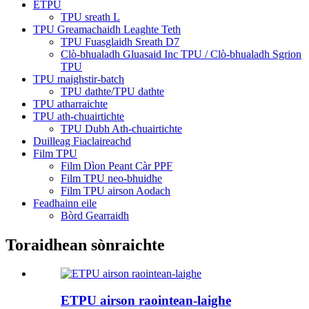
ETPU
TPU sreath L
TPU Greamachaidh Leaghte Teth
TPU Fuasglaidh Sreath D7
Clò-bhualadh Gluasaid Inc TPU / Clò-bhualadh Sgrion
TPU
TPU maighstir-batch
TPU dathte/TPU dathte
TPU atharraichte
TPU ath-chuairtichte
TPU Dubh Ath-chuairtichte
Duilleag Fiaclaireachd
Film TPU
Film Dìon Peant Càr PPF
Film TPU neo-bhuidhe
Film TPU airson Aodach
Feadhainn eile
Bòrd Gearraidh
Toraidhean sònraichte
ETPU airson raointean-laighe