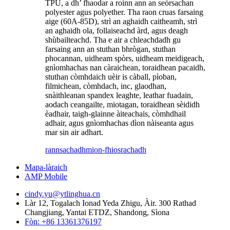
TPU, a dh’ fhaodar a roinn ann an seòrsachan
polyester agus polyether. Tha raon cruas farsaing
aige (60A-85D), strì an aghaidh caitheamh, strì
an aghaidh ola, follaiseachd àrd, agus deagh
shùbailteachd. Tha e air a chleachdadh gu
farsaing ann an stuthan bhrògan, stuthan
phocannan, uidheam spòrs, uidheam meidigeach,
gnìomhachas nan càraichean, toraidhean pacaidh,
stuthan còmhdaich uèir is càball, pìoban,
filmichean, còmhdach, inc, glaodhan,
snàithleanan spandex leaghte, leathar fuadain,
aodach ceangailte, miotagan, toraidhean sèididh
èadhair, taigh-glainne àiteachais, còmhdhail
adhair, agus gnìomhachas dìon nàiseanta agus
mar sin air adhart.
rannsachadh
mion-fhiosrachadh
Mapa-làraich
AMP Mobile
cindy.yu@ytlinghua.cn
Làr 12, Togalach Ionad Yeda Zhigu, Àir. 300 Rathad
Changjiang, Yantai ETDZ, Shandong, Sìona
Fòn: +86 13361376197