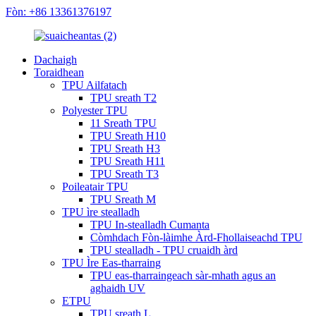
Fòn: +86 13361376197
Dachaigh
Toraidhean
TPU Ailfatach
TPU sreath T2
Polyester TPU
11 Sreath TPU
TPU Sreath H10
TPU Sreath H3
TPU Sreath H11
TPU Sreath T3
Poileatair TPU
TPU Sreath M
TPU ìre stealladh
TPU In-stealladh Cumanta
Còmhdach Fòn-làimhe Àrd-Fhollaiseachd TPU
TPU stealladh - TPU cruaidh àrd
TPU Ìre Eas-tharraing
TPU eas-tharraingeach sàr-mhath agus an
aghaidh UV
ETPU
TPU sreath L