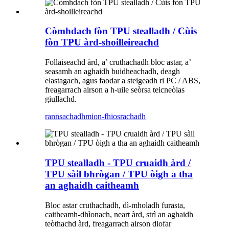
Còmhdach fòn TPU stealladh / Cùis
fòn TPU àrd-shoilleireachd
Follaiseachd àrd, a’ cruthachadh bloc astar, a’
seasamh an aghaidh buidheachadh, deagh
elastagach, agus faodar a steigeadh ri PC / ABS,
freagarrach airson a h-uile seòrsa teicneòlas
giullachd.
rannsachadh
mion-fhiosrachadh
TPU stealladh - TPU cruaidh àrd /
TPU sàil bhrògan / TPU òigh a tha
an aghaidh caitheamh
Bloc astar cruthachadh, dì-mholadh furasta,
caitheamh-dhìonach, neart àrd, strì an aghaidh
teòthachd àrd, freagarrach airson diofar