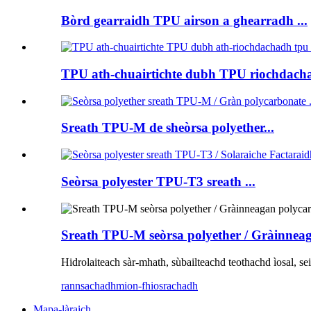
Bòrd gearraidh TPU airson a ghearradh ...
TPU ath-chuairtichte dubh TPU riochdacha
Sreath TPU-M de sheòrsa polyether...
Seòrsa polyester TPU-T3 sreath ...
Sreath TPU-M seòrsa polyether / Gràinneaga
Hidrolaiteach sàr-mhath, sùbailteachd teothachd ìosal, seil
rannsachadh
mion-fhiosrachadh
Mapa-làraich