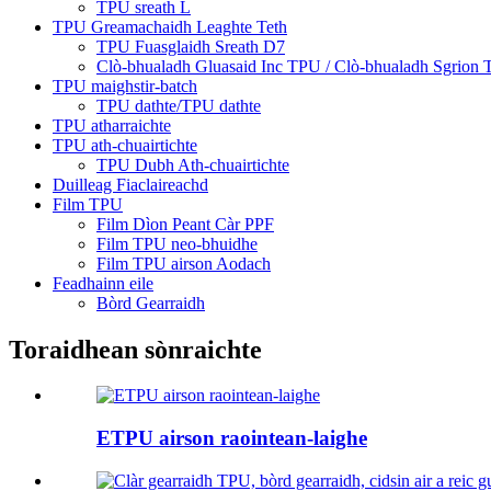
TPU sreath L
TPU Greamachaidh Leaghte Teth
TPU Fuasglaidh Sreath D7
Clò-bhualadh Gluasaid Inc TPU / Clò-bhualadh Sgrion
TPU maighstir-batch
TPU dathte/TPU dathte
TPU atharraichte
TPU ath-chuairtichte
TPU Dubh Ath-chuairtichte
Duilleag Fiaclaireachd
Film TPU
Film Dìon Peant Càr PPF
Film TPU neo-bhuidhe
Film TPU airson Aodach
Feadhainn eile
Bòrd Gearraidh
Toraidhean sònraichte
ETPU airson raointean-laighe