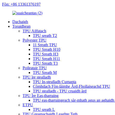
Fòn: +86 13361376197
Dachaigh
Toraidhean
TPU Ailfatach
TPU sreath T2
Polyester TPU
11 Sreath TPU
TPU Sreath H10
TPU Sreath H3
TPU Sreath H11
TPU Sreath T3
Poileatair TPU
TPU Sreath M
TPU ìre stealladh
TPU In-stealladh Cumanta
Còmhdach Fòn-làimhe Àrd-Fhollaiseachd TPU
TPU stealladh - TPU cruaidh àrd
TPU Ìre Eas-tharraing
TPU eas-tharraingeach sàr-mhath agus an aghaid
ETPU
TPU sreath L
TPU Greamachaidh Leaghte Teth