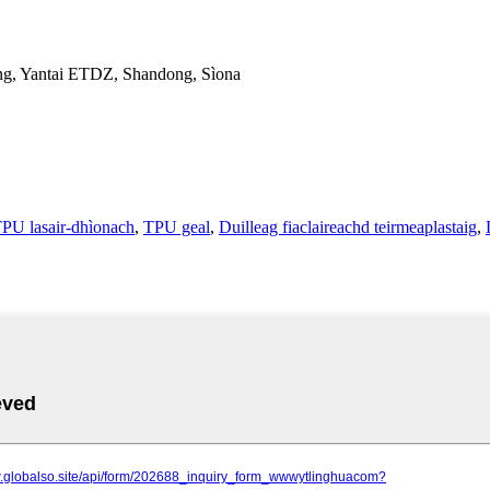
ang, Yantai ETDZ, Shandong, Sìona
PU lasair-dhìonach
,
TPU geal
,
Duilleag fiaclaireachd teirmeaplastaig
,