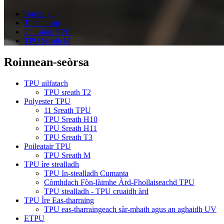
Dachaigh
Toraidhean
Poileatair TPU
TPU Sreath M
Roinnean-seòrsa
TPU ailfatach
TPU sreath T2
Polyester TPU
11 Sreath TPU
TPU Sreath H10
TPU Sreath H11
TPU Sreath T3
Poileatair TPU
TPU Sreath M
TPU ìre stealladh
TPU In-stealladh Cumanta
Còmhdach Fòn-làimhe Àrd-Fhollaiseachd TPU
TPU stealladh - TPU cruaidh àrd
TPU Ìre Eas-tharraing
TPU eas-tharraingeach sàr-mhath agus an aghaidh UV
ETPU