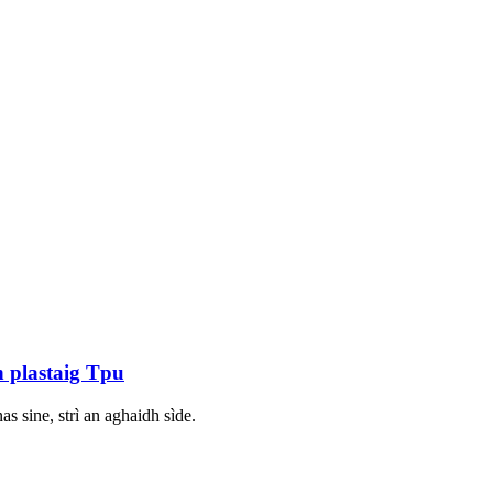
h plastaig Tpu
as sine, strì an aghaidh sìde.