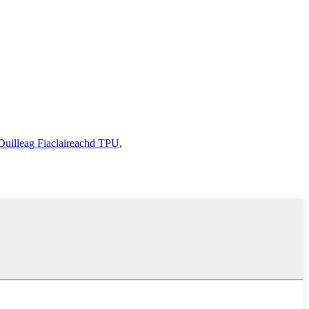
Duilleag Fiaclaireachd TPU
,