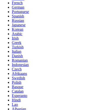
French
German
Portuguese
Spanish
Russian
Japanese
Korean
Arabic
Irish
Greek
Turkish
Italian
Danish
Romanian
Indonesian
Czech
Afrikaans
Swedish
Polish
Basque
Catalan
Esperanto
Hindi
Lao
Albanian