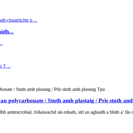
idh...
n polycarbonate / Stuth amh plastaig / Prìs stuth am
bh antimicrobial, follaiseachd sàr-mhath, strì an aghaidh a bhith a’ fàs n