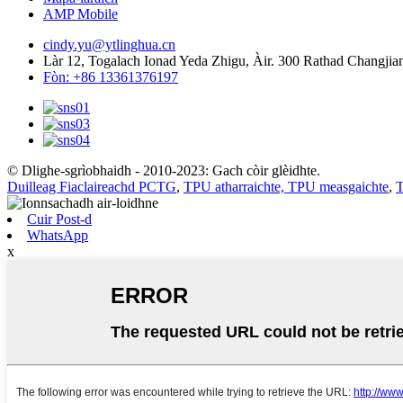
AMP Mobile
cindy.yu@ytlinghua.cn
Làr 12, Togalach Ionad Yeda Zhigu, Àir. 300 Rathad Changji
Fòn: +86 13361376197
© Dlighe-sgrìobhaidh - 2010-2023: Gach còir glèidhte.
Duilleag Fiaclaireachd PCTG
,
TPU atharraichte, TPU measgaichte
,
T
Cuir Post-d
WhatsApp
x