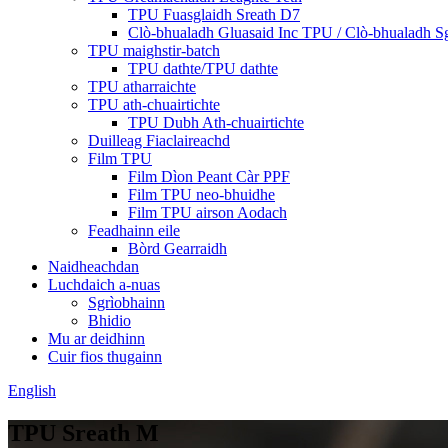
TPU Fuasglaidh Sreath D7
Clò-bhualadh Gluasaid Inc TPU / Clò-bhualadh 
TPU maighstir-batch
TPU dathte/TPU dathte
TPU atharraichte
TPU ath-chuairtichte
TPU Dubh Ath-chuairtichte
Duilleag Fiaclaireachd
Film TPU
Film Dìon Peant Càr PPF
Film TPU neo-bhuidhe
Film TPU airson Aodach
Feadhainn eile
Bòrd Gearraidh
Naidheachdan
Luchdaich a-nuas
Sgrìobhainn
Bhidio
Mu ar deidhinn
Cuir fios thugainn
English
TPU Sreath M