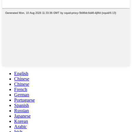
English
Chinese
Chinese
French
German
Portuguese
Spanish
Russian
Japanese
Korean
Arabic
Irish