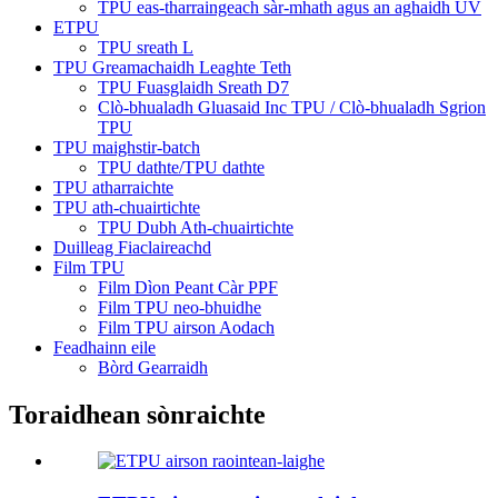
TPU eas-tharraingeach sàr-mhath agus an aghaidh UV
ETPU
TPU sreath L
TPU Greamachaidh Leaghte Teth
TPU Fuasglaidh Sreath D7
Clò-bhualadh Gluasaid Inc TPU / Clò-bhualadh Sgrion
TPU
TPU maighstir-batch
TPU dathte/TPU dathte
TPU atharraichte
TPU ath-chuairtichte
TPU Dubh Ath-chuairtichte
Duilleag Fiaclaireachd
Film TPU
Film Dìon Peant Càr PPF
Film TPU neo-bhuidhe
Film TPU airson Aodach
Feadhainn eile
Bòrd Gearraidh
Toraidhean sònraichte