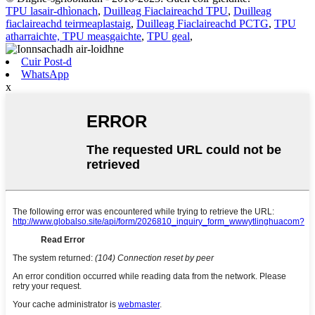
TPU lasair-dhìonach
,
Duilleag Fiaclaireachd TPU
,
Duilleag
fiaclaireachd teirmeaplastaig
,
Duilleag Fiaclaireachd PCTG
,
TPU
atharraichte, TPU measgaichte
,
TPU geal
,
Cuir Post-d
WhatsApp
x