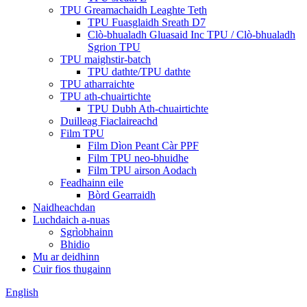
TPU Greamachaidh Leaghte Teth
TPU Fuasglaidh Sreath D7
Clò-bhualadh Gluasaid Inc TPU / Clò-bhualadh
Sgrion TPU
TPU maighstir-batch
TPU dathte/TPU dathte
TPU atharraichte
TPU ath-chuairtichte
TPU Dubh Ath-chuairtichte
Duilleag Fiaclaireachd
Film TPU
Film Dìon Peant Càr PPF
Film TPU neo-bhuidhe
Film TPU airson Aodach
Feadhainn eile
Bòrd Gearraidh
Naidheachdan
Luchdaich a-nuas
Sgrìobhainn
Bhidio
Mu ar deidhinn
Cuir fios thugainn
English