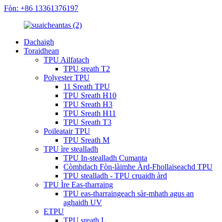
Fòn: +86 13361376197
Dachaigh
Toraidhean
TPU Ailfatach
TPU sreath T2
Polyester TPU
11 Sreath TPU
TPU Sreath H10
TPU Sreath H3
TPU Sreath H11
TPU Sreath T3
Poileatair TPU
TPU Sreath M
TPU ìre stealladh
TPU In-stealladh Cumanta
Còmhdach Fòn-làimhe Àrd-Fhollaiseachd TPU
TPU stealladh - TPU cruaidh àrd
TPU Ìre Eas-tharraing
TPU eas-tharraingeach sàr-mhath agus an
aghaidh UV
ETPU
TPU sreath L