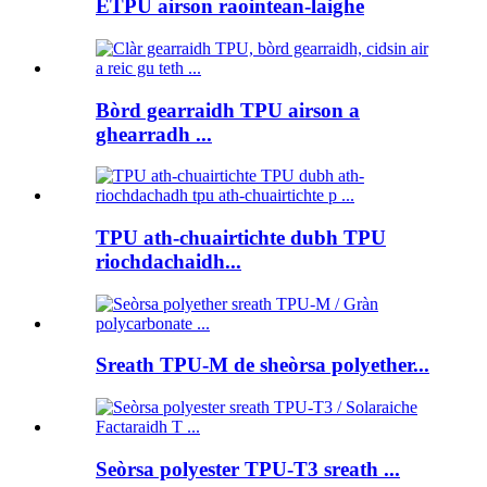
ETPU airson raointean-laighe
Bòrd gearraidh TPU airson a
ghearradh ...
TPU ath-chuairtichte dubh TPU
riochdachaidh...
Sreath TPU-M de sheòrsa polyether...
Seòrsa polyester TPU-T3 sreath ...