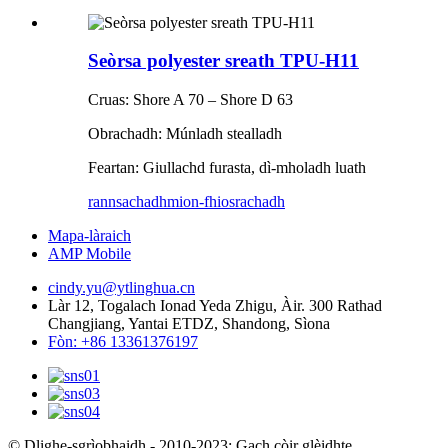
Seòrsa polyester sreath TPU-H11
Cruas: Shore A 70 – Shore D 63
Obrachadh: Múnladh stealladh
Feartan: Giullachd furasta, dì-mholadh luath
rannsachadh
mion-fhiosrachadh
Mapa-làraich
AMP Mobile
cindy.yu@ytlinghua.cn
Làr 12, Togalach Ionad Yeda Zhigu, Àir. 300 Rathad
Changjiang, Yantai ETDZ, Shandong, Sìona
Fòn: +86 13361376197
© Dlighe-sgrìobhaidh - 2010-2023: Gach còir glèidhte.