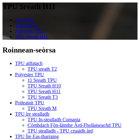
TPU Sreath H11
Dachaigh
Toraidhean
Polyester TPU
TPU Sreath H11
Roinnean-seòrsa
TPU ailfatach
TPU sreath T2
Polyester TPU
11 Sreath TPU
TPU Sreath H10
TPU Sreath H11
TPU Sreath T3
Poileatair TPU
TPU Sreath M
TPU ìre stealladh
TPU In-stealladh Cumanta
Còmhdach Fòn-làimhe Àrd-Fhollaiseachd TPU
TPU stealladh - TPU cruaidh àrd
TPU Ìre Eas-tharraing