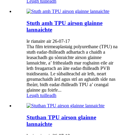
Leugh tuilleadh
Stuth amh TPU airson glainne
lannaichte
le rianaire air 26-07-17
Tha film teirmeaplastaig polyurethane (TPU) na
stuth eadar-fhilleadh adhartach a chaidh a
leasachadh gu sònraichte airson glainne
lannaichte, a’ frithealadh mar roghainn eile air
leth freagarrach an àite eadar-fhilleadh PVB
traidiseanta. Le sùbailteachd air leth, neart
greamachaidh àrd agus strì an aghaidh sìde nas
fheàrr, bidh eadar-fhilleadh TPU a’ ceangal
glainne gu foirfe...
Leugh tuilleadh
Stuthan TPU airson glainne
lannaichte