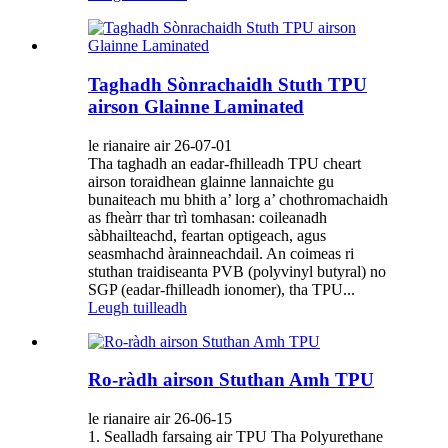
Taghadh Sònrachaidh Stuth TPU
airson Glainne Laminated
le rianaire air 26-07-01
Tha taghadh an eadar-fhilleadh TPU cheart
airson toraidhean glainne lannaichte gu
bunaiteach mu bhith a’ lorg a’ chothromachaidh
as fheàrr thar trì tomhasan: coileanadh
sàbhailteachd, feartan optigeach, agus
seasmhachd àrainneachdail. An coimeas ri
stuthan traidiseanta PVB (polyvinyl butyral) no
SGP (eadar-fhilleadh ionomer), tha TPU...
Leugh tuilleadh
Ro-ràdh airson Stuthan Amh TPU
le rianaire air 26-06-15
1. Sealladh farsaing air TPU Tha Polyurethane