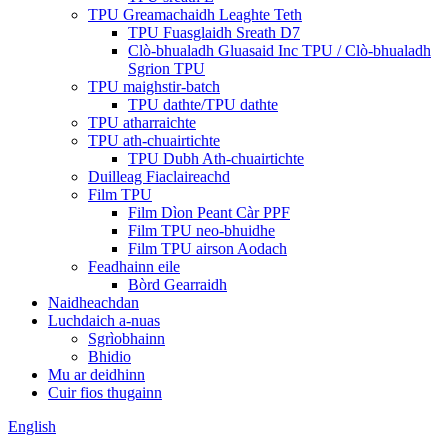
TPU Greamachaidh Leaghte Teth
TPU Fuasglaidh Sreath D7
Clò-bhualadh Gluasaid Inc TPU / Clò-bhualadh
Sgrion TPU
TPU maighstir-batch
TPU dathte/TPU dathte
TPU atharraichte
TPU ath-chuairtichte
TPU Dubh Ath-chuairtichte
Duilleag Fiaclaireachd
Film TPU
Film Dìon Peant Càr PPF
Film TPU neo-bhuidhe
Film TPU airson Aodach
Feadhainn eile
Bòrd Gearraidh
Naidheachdan
Luchdaich a-nuas
Sgrìobhainn
Bhidio
Mu ar deidhinn
Cuir fios thugainn
English