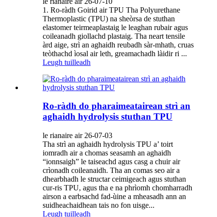
le rianaire air 26-07-10
1. Ro-ràdh Goirid air TPU Tha Polyurethane
Thermoplastic (TPU) na sheòrsa de stuthan
elastomer teirmeaplastaig le leaghan rubair agus
coileanadh giollachd plastaig. Tha neart tensile
àrd aige, strì an aghaidh reubadh sàr-mhath, cruas
teòthachd ìosal air leth, greamachadh làidir ri ...
Leugh tuilleadh
Ro-ràdh do pharaimeatairean strì an
aghaidh hydrolysis stuthan TPU
le rianaire air 26-07-03
Tha strì an aghaidh hydrolysis TPU a’ toirt
iomradh air a chomas seasamh an aghaidh
“ionnsaigh” le taiseachd agus casg a chuir air
crìonadh coileanaidh. Tha an comas seo air a
dhearbhadh le structar ceimigeach agus stuthan
cur-ris TPU, agus tha e na phrìomh chomharradh
airson a earbsachd fad-ùine a mheasadh ann an
suidheachaidhean tais no fon uisge...
Leugh tuilleadh