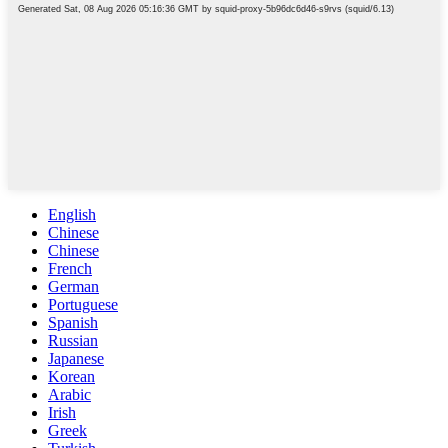
English
Chinese
Chinese
French
German
Portuguese
Spanish
Russian
Japanese
Korean
Arabic
Irish
Greek