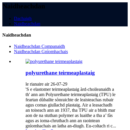
Naidheachdan
Dachaigh
Naidheachdan
Naidheachdan
Naidheachdan Companaidh
Naidheachdan Gnìomhachais
polyurethane teirmeaplastaig
le rianaire air 26-07-29
'S e elastomer teirmeaplastaig àrd-choileanaidh a
th' ann am Polyurethane teirmeaplastaig (TPU) le
feartan dùbailte sònraichte de leaisteachas rubair
agus comas giullachd plastaig. Air a leasachadh
an toiseach ann an 1937, tha TPU air a bhith mar
aon de na stuthan polymer as luaithe a tha a’ fàs
agus as ioma-chruthach ann an raointean
gnìomhachais an latha an-diugh. Eu-coltach ri c...