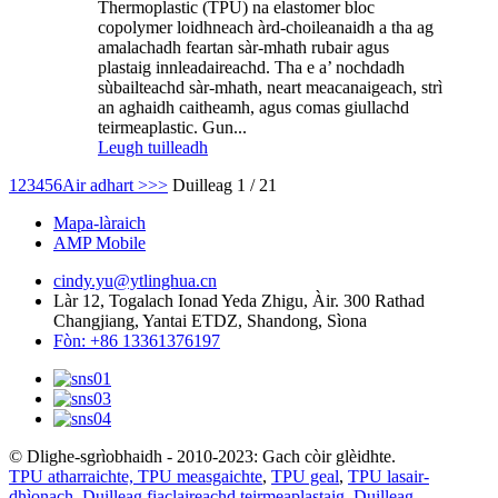
Thermoplastic (TPU) na elastomer bloc
copolymer loidhneach àrd-choileanaidh a tha ag
amalachadh feartan sàr-mhath rubair agus
plastaig innleadaireachd. Tha e a’ nochdadh
sùbailteachd sàr-mhath, neart meacanaigeach, strì
an aghaidh caitheamh, agus comas giullachd
teirmeaplastic. Gun...
Leugh tuilleadh
1
2
3
4
5
6
Air adhart >
>>
Duilleag 1 / 21
Mapa-làraich
AMP Mobile
cindy.yu@ytlinghua.cn
Làr 12, Togalach Ionad Yeda Zhigu, Àir. 300 Rathad
Changjiang, Yantai ETDZ, Shandong, Sìona
Fòn: +86 13361376197
© Dlighe-sgrìobhaidh - 2010-2023: Gach còir glèidhte.
TPU atharraichte, TPU measgaichte
,
TPU geal
,
TPU lasair-
dhìonach
,
Duilleag fiaclaireachd teirmeaplastaig
,
Duilleag