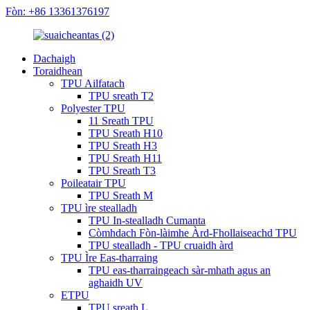
Fòn: +86 13361376197
Dachaigh
Toraidhean
TPU Ailfatach
TPU sreath T2
Polyester TPU
11 Sreath TPU
TPU Sreath H10
TPU Sreath H3
TPU Sreath H11
TPU Sreath T3
Poileatair TPU
TPU Sreath M
TPU ìre stealladh
TPU In-stealladh Cumanta
Còmhdach Fòn-làimhe Àrd-Fhollaiseachd TPU
TPU stealladh - TPU cruaidh àrd
TPU Ìre Eas-tharraing
TPU eas-tharraingeach sàr-mhath agus an
aghaidh UV
ETPU
TPU sreath L