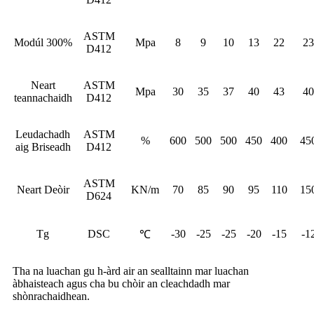
ASTM
Modúl 300%
Mpa
8
9
10
13
22
23
D412
Neart
ASTM
Mpa
30
35
37
40
43
40
teannachaidh
D412
Leudachadh
ASTM
%
600
500
500
450
400
45
aig Briseadh
D412
ASTM
Neart Deòir
KN/m
70
85
90
95
110
15
D624
Tg
DSC
-30
-25
-25
-20
-15
-1
℃
Tha na luachan gu h-àrd air an sealltainn mar luachan
àbhaisteach agus cha bu chòir an cleachdadh mar
shònrachaidhean.