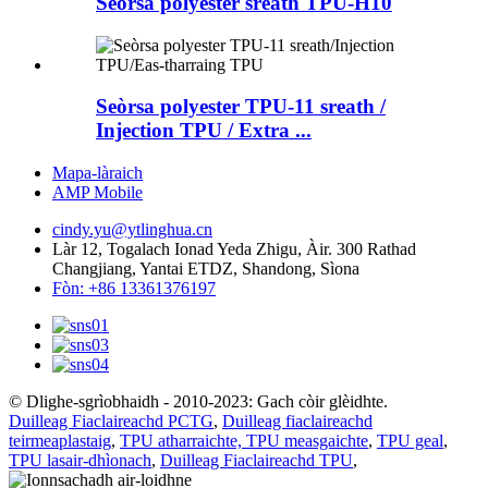
Seòrsa polyester sreath TPU-H10
Seòrsa polyester TPU-11 sreath /
Injection TPU / Extra ...
Mapa-làraich
AMP Mobile
cindy.yu@ytlinghua.cn
Làr 12, Togalach Ionad Yeda Zhigu, Àir. 300 Rathad
Changjiang, Yantai ETDZ, Shandong, Sìona
Fòn: +86 13361376197
© Dlighe-sgrìobhaidh - 2010-2023: Gach còir glèidhte.
Duilleag Fiaclaireachd PCTG
,
Duilleag fiaclaireachd
teirmeaplastaig
,
TPU atharraichte, TPU measgaichte
,
TPU geal
,
TPU lasair-dhìonach
,
Duilleag Fiaclaireachd TPU
,