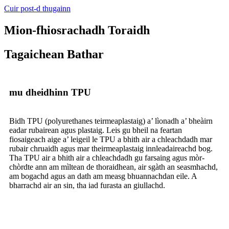
Cuir post-d thugainn
Mion-fhiosrachadh Toraidh
Tagaichean Bathar
mu dheidhinn TPU
Bidh TPU (polyurethanes teirmeaplastaig) a’ lìonadh a’ bheàirn
eadar rubairean agus plastaig. Leis gu bheil na feartan
fiosaigeach aige a’ leigeil le TPU a bhith air a chleachdadh mar
rubair chruaidh agus mar theirmeaplastaig innleadaireachd bog.
Tha TPU air a bhith air a chleachdadh gu farsaing agus mòr-
chòrdte ann am mìltean de thoraidhean, air sgàth an seasmhachd,
am bogachd agus an dath am measg bhuannachdan eile. A
bharrachd air an sin, tha iad furasta an giullachd.