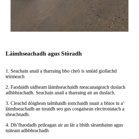
Làimhseachadh agus Stòradh
1. Seachain anail a tharraing bho cheò is smùid giollachd
teirmeach
2. Faodaidh uidheam làimhseachaidh meacanaigeach duslach
adhbhrachadh. Seachain anail a tharraing air an duslach.
3. Cleachd dòighean talmhaidh iomchaidh nuair a bhios tu a’
làimhseachadh an toraidh seo gus cosgaisean electrostatach a
sheachnadh.
4. Dh’fhaodadh peileagan air an làr a bhith sleamhainn agus
tuiteam adhbhrachadh