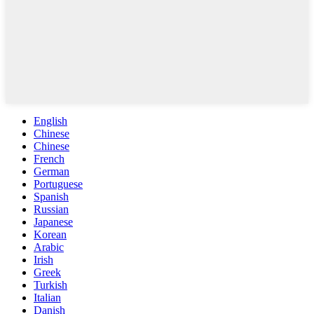
English
Chinese
Chinese
French
German
Portuguese
Spanish
Russian
Japanese
Korean
Arabic
Irish
Greek
Turkish
Italian
Danish