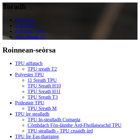
Toradh
Dachaigh
Toraidhean
Polyester TPU
TPU Sreath T3
Roinnean-seòrsa
TPU ailfatach
TPU sreath T2
Polyester TPU
11 Sreath TPU
TPU Sreath H10
TPU Sreath H11
TPU Sreath T3
Poileatair TPU
TPU Sreath M
TPU ìre stealladh
TPU In-stealladh Cumanta
Còmhdach Fòn-làimhe Àrd-Fhollaiseachd TPU
TPU stealladh - TPU cruaidh àrd
TPU Ìre Eas-tharraing