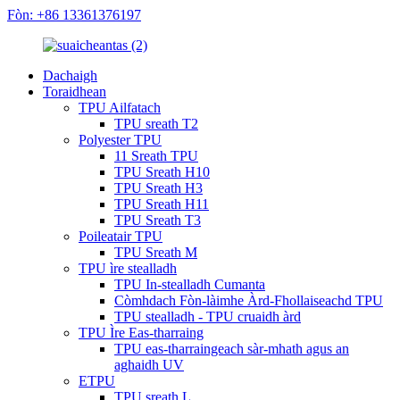
Fòn: +86 13361376197
Dachaigh
Toraidhean
TPU Ailfatach
TPU sreath T2
Polyester TPU
11 Sreath TPU
TPU Sreath H10
TPU Sreath H3
TPU Sreath H11
TPU Sreath T3
Poileatair TPU
TPU Sreath M
TPU ìre stealladh
TPU In-stealladh Cumanta
Còmhdach Fòn-làimhe Àrd-Fhollaiseachd TPU
TPU stealladh - TPU cruaidh àrd
TPU Ìre Eas-tharraing
TPU eas-tharraingeach sàr-mhath agus an
aghaidh UV
ETPU
TPU sreath L