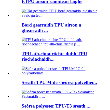
ETPU airson raointean-laighe
Bòrd gearraidh TPU airson a
ghearradh ...
TPU ath-chuairtichte dubh TPU
riochdachaidh...
Sreath TPU-M de sheòrsa polyether...
Seòrsa polyester TPU-T3 sreath ...