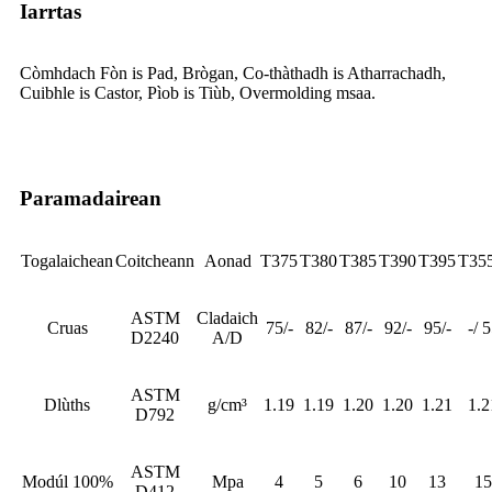
Iarrtas
Còmhdach Fòn is Pad, Brògan, Co-thàthadh is Atharrachadh,
Cuibhle is Castor, Pìob is Tiùb, Overmolding msaa.
Paramadairean
Togalaichean
Coitcheann
Aonad
T375
T380
T385
T390
T395
T35
ASTM
Cladaich
Cruas
75/-
82/-
87/-
92/-
95/-
-/ 
D2240
A/D
ASTM
Dlùths
g/cm³
1.19
1.19
1.20
1.20
1.21
1.2
D792
ASTM
Modúl 100%
Mpa
4
5
6
10
13
15
D412