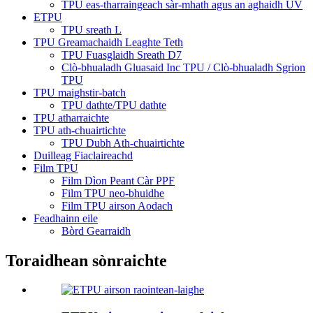
TPU eas-tharraingeach sàr-mhath agus an aghaidh UV
ETPU
TPU sreath L
TPU Greamachaidh Leaghte Teth
TPU Fuasglaidh Sreath D7
Clò-bhualadh Gluasaid Inc TPU / Clò-bhualadh Sgrion
TPU
TPU maighstir-batch
TPU dathte/TPU dathte
TPU atharraichte
TPU ath-chuairtichte
TPU Dubh Ath-chuairtichte
Duilleag Fiaclaireachd
Film TPU
Film Dìon Peant Càr PPF
Film TPU neo-bhuidhe
Film TPU airson Aodach
Feadhainn eile
Bòrd Gearraidh
Toraidhean sònraichte