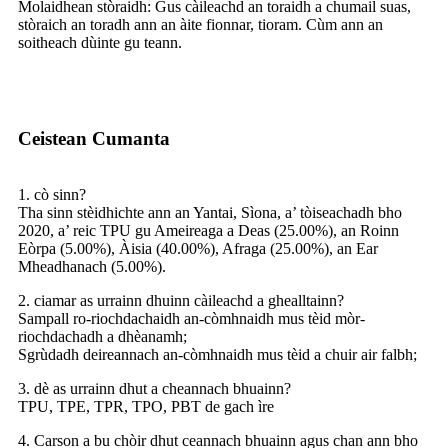
Molaidhean stòraidh: Gus càileachd an toraidh a chumail suas,
stòraich an toradh ann an àite fionnar, tioram. Cùm ann an
soitheach dùinte gu teann.
Ceistean Cumanta
1. cò sinn?
Tha sinn stèidhichte ann an Yantai, Sìona, a’ tòiseachadh bho
2020, a’ reic TPU gu Ameireaga a Deas (25.00%), an Roinn
Eòrpa (5.00%), Àisia (40.00%), Afraga (25.00%), an Ear
Mheadhanach (5.00%).
2. ciamar as urrainn dhuinn càileachd a ghealltainn?
Sampall ro-riochdachaidh an-còmhnaidh mus tèid mòr-
riochdachadh a dhèanamh;
Sgrùdadh deireannach an-còmhnaidh mus tèid a chuir air falbh;
3. dè as urrainn dhut a cheannach bhuainn?
TPU, TPE, TPR, TPO, PBT de gach ìre
4. Carson a bu chòir dhut ceannach bhuainn agus chan ann bho