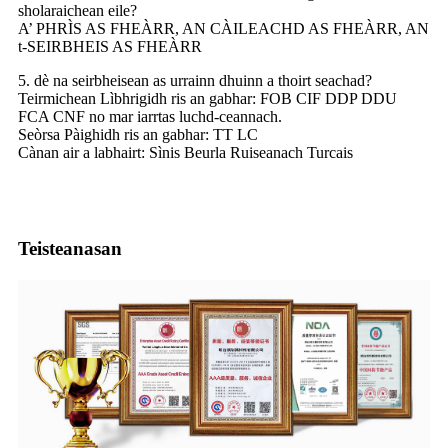
sholaraichean eile?
A’ PHRÌS AS FHEÀRR, AN CÀILEACHD AS FHEÀRR, AN
t-SEIRBHEIS AS FHEÀRR
5. dè na seirbheisean as urrainn dhuinn a thoirt seachad?
Teirmichean Lìbhrigidh ris an gabhar: FOB CIF DDP DDU
FCA CNF no mar iarrtas luchd-ceannach.
Seòrsa Pàighidh ris an gabhar: TT LC
Cànan air a labhairt: Sìnis Beurla Ruiseanach Turcais
Teisteanasan