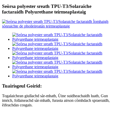
Seòrsa polyester sreath TPU-T3/Solaraiche
factaraidh Polyurethane teirmeaplastaig
Tuairisgeul Goirid:
Togalaichean giullachd sàr-mhath, Ùine suidheachaidh luath, Gun
imrich, follaiseachd sàr-mhath, furasta airson còmhdach spraeraidh,
èifeachdas cosgais.