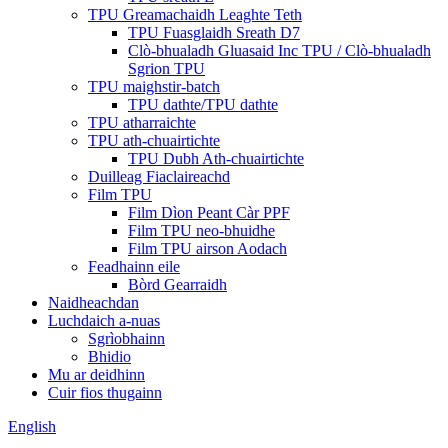
TPU Greamachaidh Leaghte Teth
TPU Fuasglaidh Sreath D7
Clò-bhualadh Gluasaid Inc TPU / Clò-bhualadh
Sgrion TPU
TPU maighstir-batch
TPU dathte/TPU dathte
TPU atharraichte
TPU ath-chuairtichte
TPU Dubh Ath-chuairtichte
Duilleag Fiaclaireachd
Film TPU
Film Dìon Peant Càr PPF
Film TPU neo-bhuidhe
Film TPU airson Aodach
Feadhainn eile
Bòrd Gearraidh
Naidheachdan
Luchdaich a-nuas
Sgrìobhainn
Bhidio
Mu ar deidhinn
Cuir fios thugainn
English