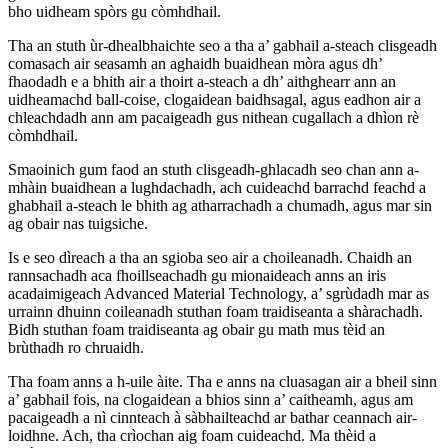
bho uidheam spòrs gu còmhdhail.
Tha an stuth ùr-dhealbhaichte seo a tha a’ gabhail a-steach clisgeadh
comasach air seasamh an aghaidh buaidhean mòra agus dh’
fhaodadh e a bhith air a thoirt a-steach a dh’ aithghearr ann an
uidheamachd ball-coise, clogaidean baidhsagal, agus eadhon air a
chleachdadh ann am pacaigeadh gus nithean cugallach a dhìon rè
còmhdhail.
Smaoinich gum faod an stuth clisgeadh-ghlacadh seo chan ann a-
mhàin buaidhean a lughdachadh, ach cuideachd barrachd feachd a
ghabhail a-steach le bhith ag atharrachadh a chumadh, agus mar sin
ag obair nas tuigsiche.
Is e seo dìreach a tha an sgioba seo air a choileanadh. Chaidh an
rannsachadh aca fhoillseachadh gu mionaideach anns an iris
acadaimigeach Advanced Material Technology, a’ sgrùdadh mar as
urrainn dhuinn coileanadh stuthan foam traidiseanta a shàrachadh.
Bidh stuthan foam traidiseanta ag obair gu math mus tèid an
brùthadh ro chruaidh.
Tha foam anns a h-uile àite. Tha e anns na cluasagan air a bheil sinn
a’ gabhail fois, na clogaidean a bhios sinn a’ caitheamh, agus am
pacaigeadh a nì cinnteach à sàbhailteachd ar bathar ceannach air-
loidhne. Ach, tha crìochan aig foam cuideachd. Ma thèid a