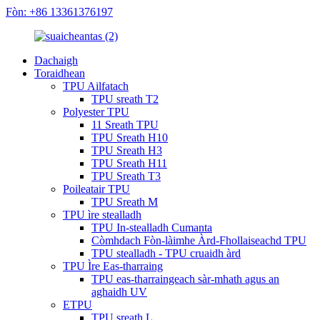
Fòn: +86 13361376197
Dachaigh
Toraidhean
TPU Ailfatach
TPU sreath T2
Polyester TPU
11 Sreath TPU
TPU Sreath H10
TPU Sreath H3
TPU Sreath H11
TPU Sreath T3
Poileatair TPU
TPU Sreath M
TPU ìre stealladh
TPU In-stealladh Cumanta
Còmhdach Fòn-làimhe Àrd-Fhollaiseachd TPU
TPU stealladh - TPU cruaidh àrd
TPU Ìre Eas-tharraing
TPU eas-tharraingeach sàr-mhath agus an
aghaidh UV
ETPU
TPU sreath L