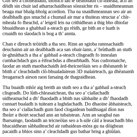
Gus seo a choileanadh, thòisich iad le dealbhadh cìr-mheala, ach an
dèidh sin chuir iad atharrachaidhean sònraichte ris – snaidhmeannan
beaga mar bhalg-bholg acordion. Tha na snaidhmeannan seo air an
dealbhadh gus smachd a chumail air mar a thuiteas structar a’ chìr-
mheala fo fheachd, a’ leigeil leis na crithidhean a thig bho dhiofar
bhuaidhean a ghabhail a-steach gu rèidh, ge bith an e luath is
cruaidh no slaodach is bog a th’ annta.
Chan e dìreach teòiridh a tha seo. Rinn an sgioba rannsachaidh
deuchainn air an dealbhadh aca san obair-lann, a’ brùthadh an stuth
ùr-ghnàthach a tha a’ gabhail a-steach clisgeadh fo innealan
cumhachdach gus a èifeachdas a dhearbhadh. Nas cudromaiche,
faodar an stuth maothachaidh àrd-theicneòlais seo a dhèanamh le
bhith a’ cleachdadh clò-bhualadairean 3D malairteach, ga dhèanamh
freagarrach airson raon farsaing de thagraidhean.
Tha buaidh mhòr aig breith an stuth seo a tha a’ gabhail a-steach
clisgeadh. Do lùth-chleasaichean, tha seo a’ ciallachadh
uidheamachd a dh’ fhaodadh a bhith nas sàbhailte a dh’ fhaodadh
cunnart bualadh is tuiteam a lughdachadh. Do dhaoine àbhaisteach,
tha seo a’ ciallachadh gum faod clogaidean baidhsagal dìon nas
fheàrr a thoirt seachad ann an tubaistean. Ann an saoghal nas
fharsainge, faodaidh an teicneòlas seo a h-uile càil a leasachadh bho
bhacaidhean sàbhailteachd air rathaidean-mòra gu na dòighean
pacaidh a bhios sinn a’ cleachdadh gus bathar brisg a ghiùlan.