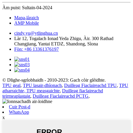
Àm puist: Sultain-04-2024
Mapa-làraich
AMP Mobile
cindy.yu@ytlinghua.cn
Làr 12, Togalach Ionad Yeda Zhigu, Àir. 300 Rathad
Changjiang, Yantai ETDZ, Shandong, Sìona
Fòn: +86 13361376197
© Dlighe-sgrìobhaidh - 2010-2023: Gach còir glèidhte.
TPU geal
,
TPU lasair-dhìonach
,
Duilleag Fiaclaireachd TPU
,
TPU
atharraichte, TPU measgaichte
,
Duilleag fiaclaireachd
teirmeaplastaig
,
Duilleag Fiaclaireachd PCTG
,
Cuir Post-d
WhatsApp
x