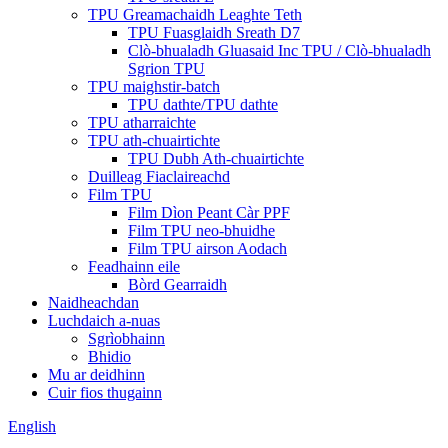
TPU Greamachaidh Leaghte Teth
TPU Fuasglaidh Sreath D7
Clò-bhualadh Gluasaid Inc TPU / Clò-bhualadh
Sgrion TPU
TPU maighstir-batch
TPU dathte/TPU dathte
TPU atharraichte
TPU ath-chuairtichte
TPU Dubh Ath-chuairtichte
Duilleag Fiaclaireachd
Film TPU
Film Dìon Peant Càr PPF
Film TPU neo-bhuidhe
Film TPU airson Aodach
Feadhainn eile
Bòrd Gearraidh
Naidheachdan
Luchdaich a-nuas
Sgrìobhainn
Bhidio
Mu ar deidhinn
Cuir fios thugainn
English