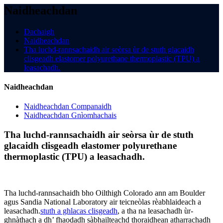
Naidheachdan
Dachaigh
Naidheachdan
Tha luchd-rannsachaidh air seòrsa ùr de stuth glacaidh
clisgeadh elastomer polyurethane thermoplastic (TPU) a
leasachadh.
Naidheachdan
Naidheachdan Companaidh
Naidheachdan Gnìomhachais
Tha luchd-rannsachaidh air seòrsa ùr de stuth
glacaidh clisgeadh elastomer polyurethane
thermoplastic (TPU) a leasachadh.
Tha luchd-rannsachaidh bho Oilthigh Colorado ann am Boulder
agus Sandia National Laboratory air teicneòlas rèabhlaideach a
leasachadh.
stuth a ghlacas clisgeadh
, a tha na leasachadh ùr-
ghnàthach a dh’ fhaodadh sàbhailteachd thoraidhean atharrachadh