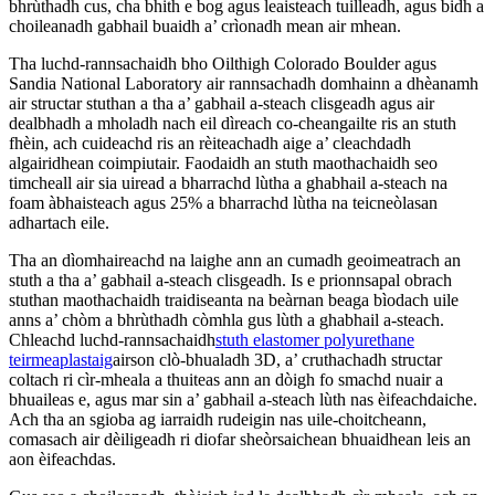
bhrùthadh cus, cha bhith e bog agus leaisteach tuilleadh, agus bidh a
choileanadh gabhail buaidh a’ crìonadh mean air mhean.
Tha luchd-rannsachaidh bho Oilthigh Colorado Boulder agus
Sandia National Laboratory air rannsachadh domhainn a dhèanamh
air structar stuthan a tha a’ gabhail a-steach clisgeadh agus air
dealbhadh a mholadh nach eil dìreach co-cheangailte ris an stuth
fhèin, ach cuideachd ris an rèiteachadh aige a’ cleachdadh
algairidhean coimpiutair. Faodaidh an stuth maothachaidh seo
timcheall air sia uiread a bharrachd lùtha a ghabhail a-steach na
foam àbhaisteach agus 25% a bharrachd lùtha na teicneòlasan
adhartach eile.
Tha an dìomhaireachd na laighe ann an cumadh geoimeatrach an
stuth a tha a’ gabhail a-steach clisgeadh. Is e prionnsapal obrach
stuthan maothachaidh traidiseanta na beàrnan beaga bìodach uile
anns a’ chòm a bhrùthadh còmhla gus lùth a ghabhail a-steach.
Chleachd luchd-rannsachaidh
stuth elastomer polyurethane
teirmeaplastaig
airson clò-bhualadh 3D, a’ cruthachadh structar
coltach ri cìr-mheala a thuiteas ann an dòigh fo smachd nuair a
bhuaileas e, agus mar sin a’ gabhail a-steach lùth nas èifeachdaiche.
Ach tha an sgioba ag iarraidh rudeigin nas uile-choitcheann,
comasach air dèiligeadh ri diofar sheòrsaichean bhuaidhean leis an
aon èifeachdas.