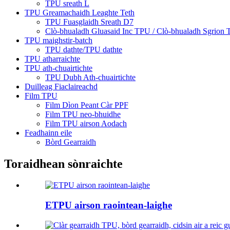
TPU sreath L
TPU Greamachaidh Leaghte Teth
TPU Fuasglaidh Sreath D7
Clò-bhualadh Gluasaid Inc TPU / Clò-bhualadh Sgrion
TPU maighstir-batch
TPU dathte/TPU dathte
TPU atharraichte
TPU ath-chuairtichte
TPU Dubh Ath-chuairtichte
Duilleag Fiaclaireachd
Film TPU
Film Dìon Peant Càr PPF
Film TPU neo-bhuidhe
Film TPU airson Aodach
Feadhainn eile
Bòrd Gearraidh
Toraidhean sònraichte
ETPU airson raointean-laighe