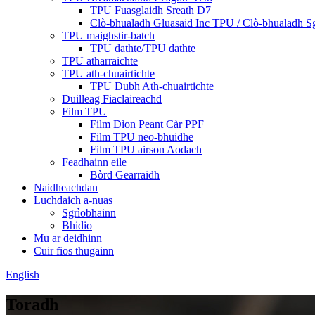
TPU Fuasglaidh Sreath D7
Clò-bhualadh Gluasaid Inc TPU / Clò-bhualadh 
TPU maighstir-batch
TPU dathte/TPU dathte
TPU atharraichte
TPU ath-chuairtichte
TPU Dubh Ath-chuairtichte
Duilleag Fiaclaireachd
Film TPU
Film Dìon Peant Càr PPF
Film TPU neo-bhuidhe
Film TPU airson Aodach
Feadhainn eile
Bòrd Gearraidh
Naidheachdan
Luchdaich a-nuas
Sgrìobhainn
Bhidio
Mu ar deidhinn
Cuir fios thugainn
English
Toradh