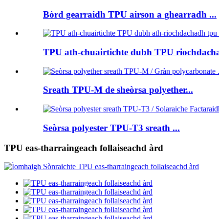
Bòrd gearraidh TPU airson a ghearradh ...
TPU ath-chuairtichte dubh TPU riochdacha
Sreath TPU-M de sheòrsa polyether...
Seòrsa polyester TPU-T3 sreath ...
TPU eas-tharraingeach follaiseachd àrd