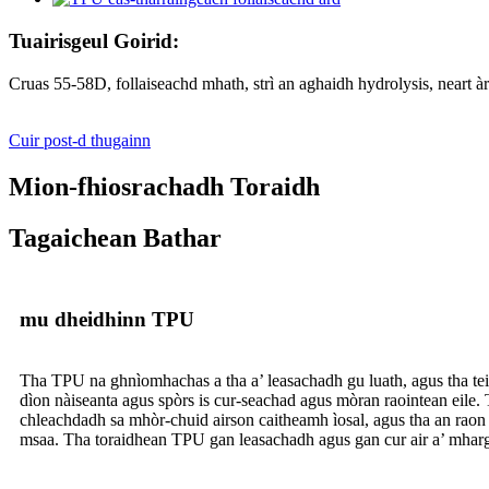
Tuairisgeul Goirid:
Cruas 55-58D, follaiseachd mhath, strì an aghaidh hydrolysis, neart àr
Cuir post-d thugainn
Mion-fhiosrachadh Toraidh
Tagaichean Bathar
mu dheidhinn TPU
Tha TPU na ghnìomhachas a tha a’ leasachadh gu luath, agus tha teicn
dìon nàiseanta agus spòrs is cur-seachad agus mòran raointean eile.
chleachdadh sa mhòr-chuid airson caitheamh ìosal, agus tha an rao
msaa. Tha toraidhean TPU gan leasachadh agus gan cur air a’ mhargai