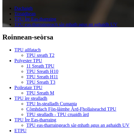
Dachaigh
Toraidhean
TPU Ìre Eas-tharraing
TPU eas-tharraingeach sàr-mhath agus an aghaidh UV
Roinnean-seòrsa
TPU ailfatach
TPU sreath T2
Polyester TPU
11 Sreath TPU
TPU Sreath H10
TPU Sreath H11
TPU Sreath T3
Poileatair TPU
TPU Sreath M
TPU ìre stealladh
TPU In-stealladh Cumanta
Còmhdach Fòn-làimhe Àrd-Fhollaiseachd TPU
TPU stealladh - TPU cruaidh àrd
TPU Ìre Eas-tharraing
TPU eas-tharraingeach sàr-mhath agus an aghaidh UV
ETPU