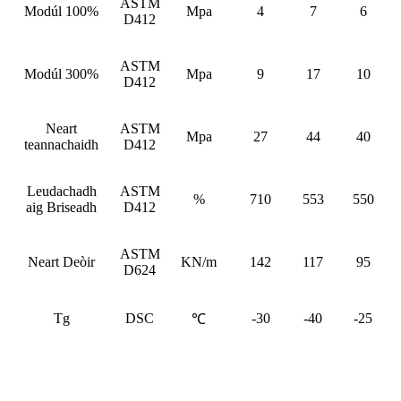
ASTM
Modúl 100%
Mpa
4
7
6
D412
ASTM
Modúl 300%
Mpa
9
17
10
D412
Neart
ASTM
Mpa
27
44
40
teannachaidh
D412
Leudachadh
ASTM
%
710
553
550
aig Briseadh
D412
ASTM
Neart Deòir
KN/m
142
117
95
D624
Tg
DSC
-30
-40
-25
℃