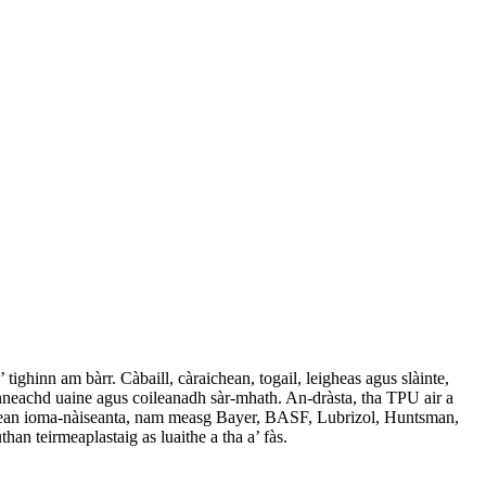
ighinn am bàrr. Càbaill, càraichean, togail, leigheas agus slàinte,
inneachd uaine agus coileanadh sàr-mhath. An-dràsta, tha TPU air a
idhean ioma-nàiseanta, nam measg Bayer, BASF, Lubrizol, Huntsman,
n teirmeaplastaig as luaithe a tha a’ fàs.