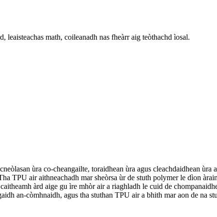
d, leaisteachas math, coileanadh nas fheàrr aig teòthachd ìosal.
eòlasan ùra co-cheangailte, toraidhean ùra agus cleachdaidhean ùra a’ t
 Tha TPU air aithneachadh mar sheòrsa ùr de stuth polymer le dìon àra
n caitheamh àrd aige gu ìre mhòr air a riaghladh le cuid de chompana
dh an-còmhnaidh, agus tha stuthan TPU air a bhith mar aon de na stutha