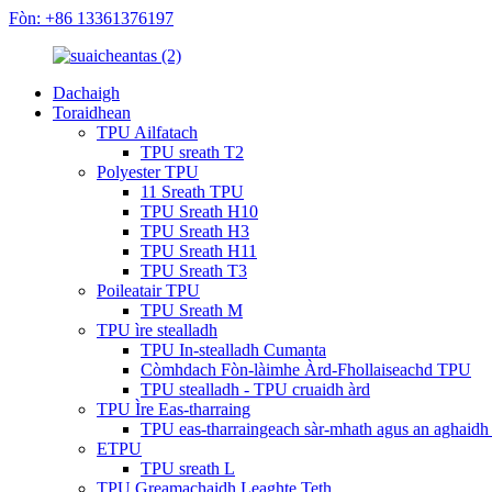
Fòn: +86 13361376197
Dachaigh
Toraidhean
TPU Ailfatach
TPU sreath T2
Polyester TPU
11 Sreath TPU
TPU Sreath H10
TPU Sreath H3
TPU Sreath H11
TPU Sreath T3
Poileatair TPU
TPU Sreath M
TPU ìre stealladh
TPU In-stealladh Cumanta
Còmhdach Fòn-làimhe Àrd-Fhollaiseachd TPU
TPU stealladh - TPU cruaidh àrd
TPU Ìre Eas-tharraing
TPU eas-tharraingeach sàr-mhath agus an aghaid
ETPU
TPU sreath L
TPU Greamachaidh Leaghte Teth