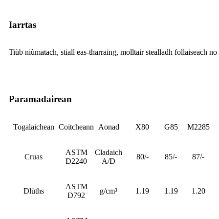
Iarrtas
Tiùb niùmatach, stiall eas-tharraing, molltair stealladh follaiseach no
Paramadairean
Togalaichean
Coitcheann
Aonad
X80
G85
M2285
ASTM
Cladaich
Cruas
80/-
85/-
87/-
D2240
A/D
ASTM
Dlùths
g/cm³
1.19
1.19
1.20
D792